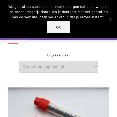
We gebruiken cookies om ervoor te zorgen dat onze website
Mededeling:
WISSEL
zo soepel mogelijk draait. Als je doorgaat met het gebruiken
Wij zijn voorlopig gesloten
van de website, gaan we er vanuit dat je ermee instemt.
We hopen u in de toekomst weer van mierenkolonies te kunnen
voorzien.
OK
Sluiten
zoetstof
Enig resultaat