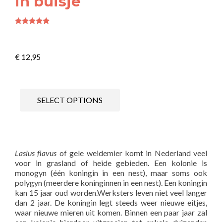
in buisje
Waardering
4.86
uit 5
€
12,95
SELECT OPTIONS
Lasius flavus
of gele weidemier komt in Nederland veel
voor in grasland of heide gebieden. Een kolonie is
monogyn (één koningin in een nest), maar soms ook
polygyn (meerdere koninginnen in een nest). Een koningin
kan 15 jaar oud worden.Werksters leven niet veel langer
dan 2 jaar. De koningin legt steeds weer nieuwe eitjes,
waar nieuwe mieren uit komen. Binnen een paar jaar zal