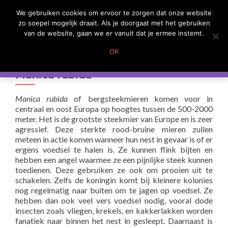
We gebruiken cookies om ervoor te zorgen dat onze website
Mededeling:
WISSEL
zo soepel mogelijk draait. Als je doorgaat met het gebruiken
Wij zijn voorlopig gesloten
van de website, gaan we er vanuit dat je ermee instemt.
We hopen u in de toekomst weer van mierenkolonies te kunnen
voorzien.
OK
Sluiten
Manica rubida
Manica rubida
of bergsteekmieren komen voor in
centraal en oost Europa op hoogtes tussen de 500-2000
meter. Het is de grootste steekmier van Europe en is zeer
agressief. Deze sterkte rood-bruine mieren zullen
meteen in actie komen wanneer hun nest in gevaar is of er
ergens voedsel te halen is. Ze kunnen flink bijten en
hebben een angel waarmee ze een pijnlijke steek kunnen
toedienen. Deze gebruiken ze ook om prooien uit te
schakelen. Zelfs de koningin komt bij kleinere kolonies
nog regelmatig naar buiten om te jagen op voedsel. Ze
hebben dan ook veel vers voedsel nodig, vooral dode
insecten zoals vliegen, krekels, en kakkerlakken worden
fanatiek naar binnen het nest in gesleept. Daarnaast is